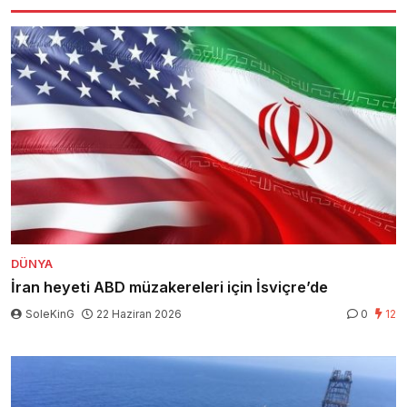
DÜNYA
İran heyeti ABD müzakereleri için İsviçre’de
SoleKinG
22 Haziran 2026
0
12