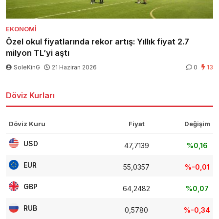
EKONOMI
Özel okul fiyatlarında rekor artış: Yıllık fiyat 2.7
milyon TL’yi aştı
SoleKinG
21 Haziran 2026
0
13
Döviz Kurları
Döviz Kuru
Fiyat
Değişim
USD
47,7139
%0,16
EUR
55,0357
%-0,01
GBP
64,2482
%0,07
RUB
0,5780
%-0,34