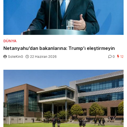
DÜNYA
Netanyahu’dan bakanlarına: Trump’ı eleştirmeyin
SoleKinG
22 Haziran 2026
0
12