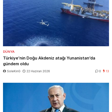
DÜNYA
Türkiye’nin Doğu Akdeniz atağı Yunanistan’da
gündem oldu
SoleKinG
22 Haziran 2026
0
13