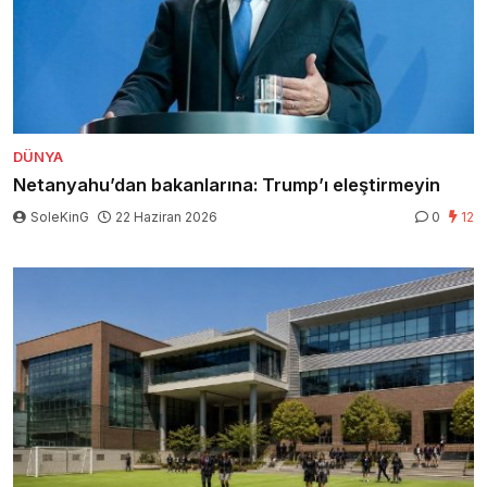
DÜNYA
Netanyahu’dan bakanlarına: Trump’ı eleştirmeyin
SoleKinG
22 Haziran 2026
0
12