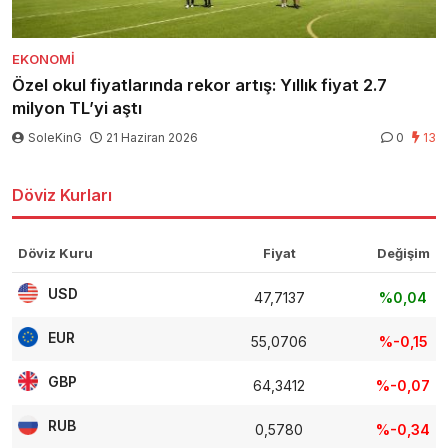
EKONOMI
Özel okul fiyatlarında rekor artış: Yıllık fiyat 2.7
milyon TL’yi aştı
SoleKinG
21 Haziran 2026
0
13
Döviz Kurları
Döviz Kuru
Fiyat
Değişim
USD
47,7137
%0,04
EUR
55,0706
%-0,15
GBP
64,3412
%-0,07
RUB
0,5780
%-0,34