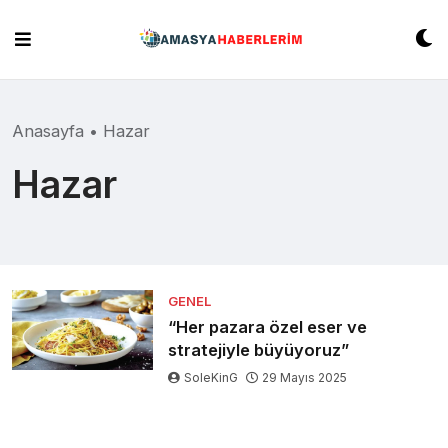
Skip
to
content
Anasayfa
•
Hazar
Hazar
GENEL
“Her pazara özel eser ve
stratejiyle büyüyoruz”
SoleKinG
29 Mayıs 2025