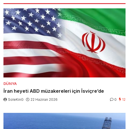
DÜNYA
İran heyeti ABD müzakereleri için İsviçre’de
SoleKinG
22 Haziran 2026
0
12