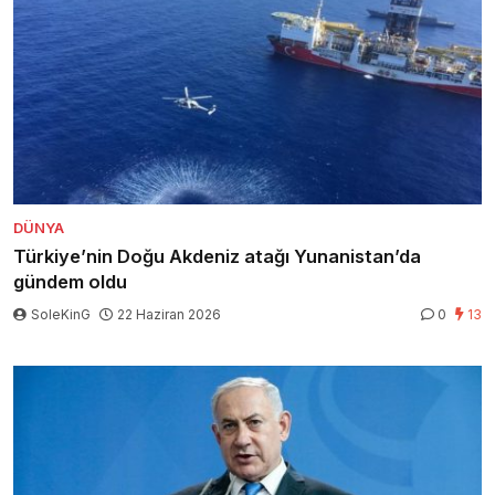
DÜNYA
Türkiye’nin Doğu Akdeniz atağı Yunanistan’da
gündem oldu
SoleKinG
22 Haziran 2026
0
13