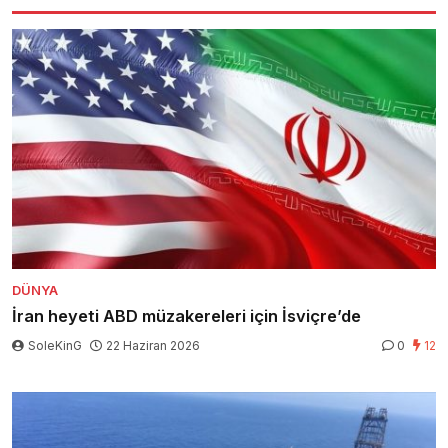
DÜNYA
İran heyeti ABD müzakereleri için İsviçre’de
SoleKinG
22 Haziran 2026
0
12