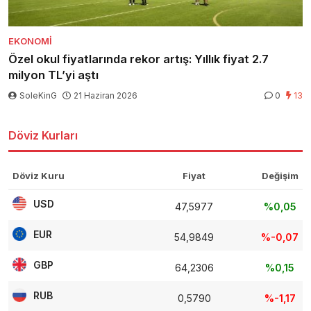
EKONOMI
Özel okul fiyatlarında rekor artış: Yıllık fiyat 2.7
milyon TL’yi aştı
SoleKinG
21 Haziran 2026
0
13
Döviz Kurları
Döviz Kuru
Fiyat
Değişim
USD
47,5977
%0,05
EUR
54,9849
%-0,07
GBP
64,2306
%0,15
RUB
0,5790
%-1,17