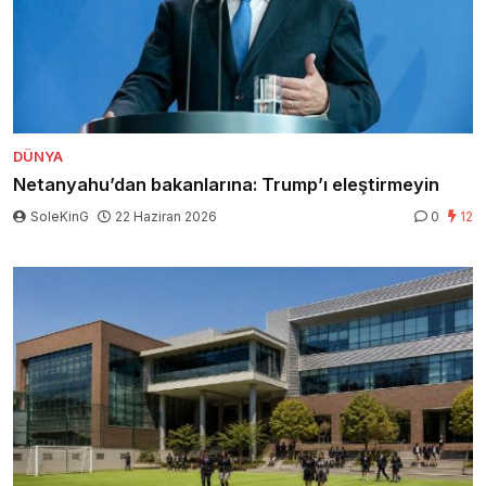
DÜNYA
Netanyahu’dan bakanlarına: Trump’ı eleştirmeyin
SoleKinG
22 Haziran 2026
0
12