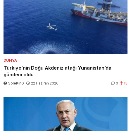
DÜNYA
Türkiye’nin Doğu Akdeniz atağı Yunanistan’da
gündem oldu
SoleKinG
22 Haziran 2026
0
13