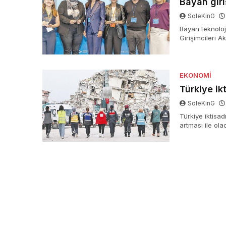
Bayan giri
SoleKinG
Bayan teknoloj
Girişimcileri 
tamamladı. Pr
yatırım aldı. V
EKONOMI
Türkiye ik
SoleKinG
Türkiye iktisad
artması ile ola
çıkan bayanlar
önümüzdeki de