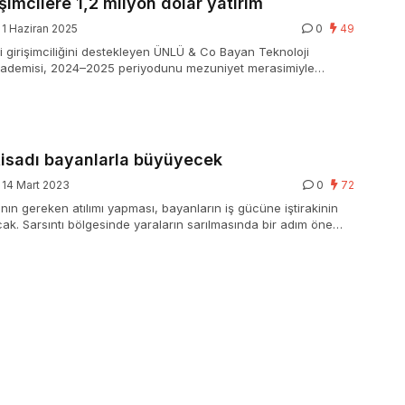
şimcilere 1,2 milyon dolar yatırım
1 Haziran 2025
0
49
i girişimciliğini destekleyen ÜNLÜ & Co Bayan Teknoloji
Akademisi, 2024–2025 periyodunu mezuniyet merasimiyle
ogramdan mezun olan teşebbüsler toplam 1,2 milyon dolar
arsapp birinci, Yugen ikinci, Corridor üçüncü oldu.
tisadı bayanlarla büyüyecek
14 Mart 2023
0
72
ının gereken atılımı yapması, bayanların iş gücüne iştirakinin
cak. Sarsıntı bölgesinde yaraların sarılmasında bir adım öne
 da gösteriyor ki ülkemizin güçlendirilmesinde bayanın rolü
virde çok daha fazla olacak.