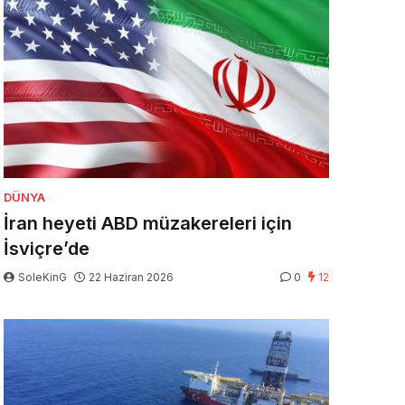
DÜNYA
İran heyeti ABD müzakereleri için
İsviçre’de
SoleKinG
22 Haziran 2026
0
12