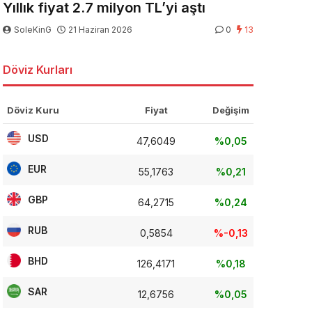
Yıllık fiyat 2.7 milyon TL’yi aştı
SoleKinG
21 Haziran 2026
0
13
Döviz Kurları
Döviz Kuru
Fiyat
Değişim
USD
47,6049
%0,05
EUR
55,1763
%0,21
GBP
64,2715
%0,24
RUB
0,5854
%-0,13
BHD
126,4171
%0,18
SAR
12,6756
%0,05