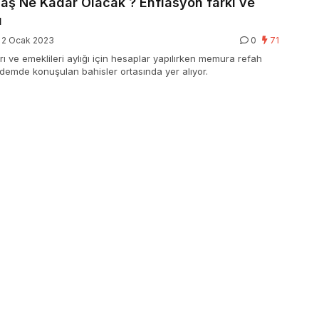
ş Ne Kadar Olacak ? Enflasyon farkı ve
ı
2 Ocak 2023
0
71
 ve emeklileri aylığı için hesaplar yapılırken memura refah
hissesi da gündemde konuşulan bahisler ortasında yer alıyor.