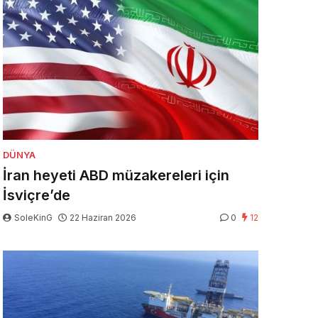
DÜNYA
İran heyeti ABD müzakereleri için
İsviçre’de
SoleKinG
22 Haziran 2026
0
12