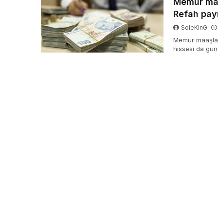
Memur maa
Refah pay
SoleKinG
Memur maaşları