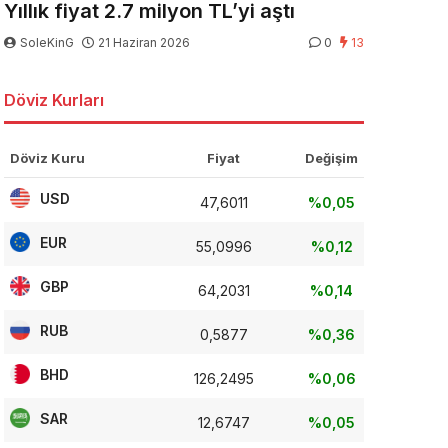
Yıllık fiyat 2.7 milyon TL’yi aştı
SoleKinG
21 Haziran 2026
0
13
Döviz Kurları
Döviz Kuru
Fiyat
Değişim
USD
47,6011
%0,05
EUR
55,0996
%0,12
GBP
64,2031
%0,14
RUB
0,5877
%0,36
BHD
126,2495
%0,06
SAR
12,6747
%0,05