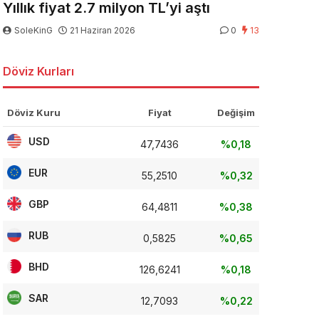
Yıllık fiyat 2.7 milyon TL’yi aştı
SoleKinG
21 Haziran 2026
0
13
Döviz Kurları
Döviz Kuru
Fiyat
Değişim
USD
47,7436
%0,18
EUR
55,2510
%0,32
GBP
64,4811
%0,38
RUB
0,5825
%0,65
BHD
126,6241
%0,18
SAR
12,7093
%0,22