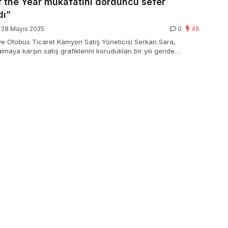
f the Year mükafatını dördüncü sefer
dı”
28 Mayıs 2025
0
46
 Otobüs Ticaret Kamyon Satış Yöneticisi Serkan Sara,
maya karşın satış grafiklerini korudukları bir yılı geride
 belirterek, “Ayrıca MAN Truck&Bus bünyesinde, her yıl dünya
erli performansı sergileyen ülkeye verilen ‘Market of the Year’
üste 4’üncü defa Türkiye’ye getirerek, kıymetli bir
imza attık” dedi.