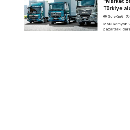
“Market o
Türkiye al
SoleKinG
MAN Kamyon ve
pazardaki daral
bıraktıklarını
çapında en yet
mükafatını üst 
muvaffakiyete 