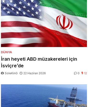
DÜNYA
İran heyeti ABD müzakereleri için
İsviçre’de
SoleKinG
22 Haziran 2026
0
12