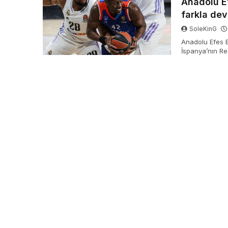
Anadolu E
farkla dev
SoleKinG
Anadolu Efes B
İspanya’nın Re