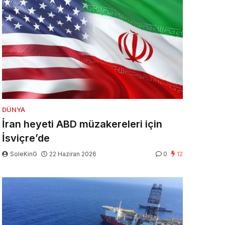
DÜNYA
İran heyeti ABD müzakereleri için
İsviçre’de
SoleKinG
22 Haziran 2026
0
12