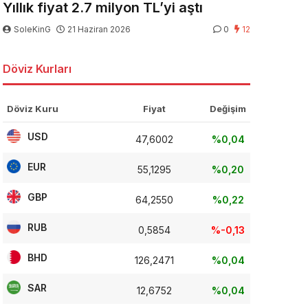
Yıllık fiyat 2.7 milyon TL’yi aştı
SoleKinG
21 Haziran 2026
0
12
Döviz Kurları
Döviz Kuru
Fiyat
Değişim
USD
47,6002
%0,04
EUR
55,1295
%0,20
GBP
64,2550
%0,22
RUB
0,5854
%-0,13
BHD
126,2471
%0,04
SAR
12,6752
%0,04