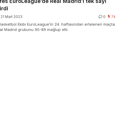
fes EuroLeague’de Real Madrid’i tek sayı
irdi
21 Mart 2023
0
74
asketbol Ekibi EuroLeague’in 24. haftasından ertelenen maçta
al Madrid grubunu 90-89 mağlup etti.