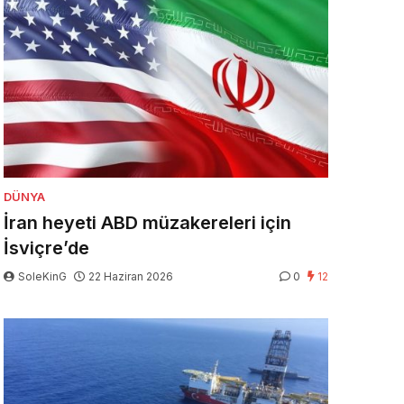
DÜNYA
İran heyeti ABD müzakereleri için
İsviçre’de
SoleKinG
22 Haziran 2026
0
12