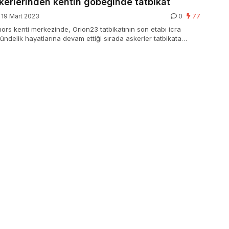
kerlerinden kentin göbeğinde tatbikat
19 Mart 2023
0
77
ors kenti merkezinde, Orion23 tatbikatının son etabı icra
r gündelik hayatlarına devam ettiği sırada askerler tatbikata