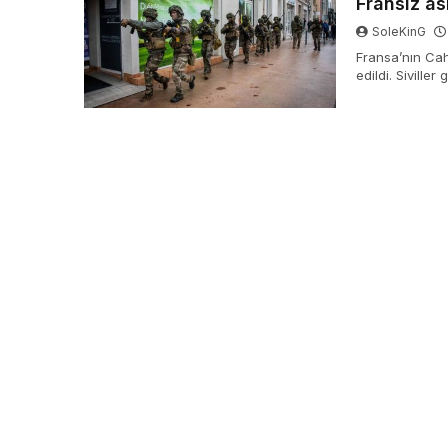
Fransız as
SoleKinG
Fransa’nın Cah
edildi. Siville
devam etti.