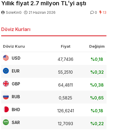
Yıllık fiyat 2.7 milyon TL’yi aştı
SoleKinG
21 Haziran 2026
0
13
Döviz Kurları
Döviz Kuru
Fiyat
Değişim
USD
47,7436
%0,18
EUR
55,2510
%0,32
GBP
64,4811
%0,38
RUB
0,5825
%0,65
BHD
126,6241
%0,18
SAR
12,7093
%0,22