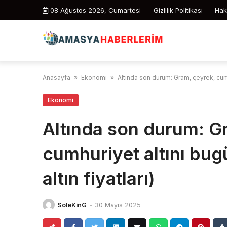
Skip
08 Ağustos 2026, Cumartesi
Gizlilik Politikası
Hak
to
content
Anasayfa
»
Ekonomi
»
Altında son durum: Gram, çeyrek, cumhu
Ekonomi
Altında son durum: G
cumhuriyet altını bu
altın fiyatları)
SoleKinG
-
30 Mayıs 2025