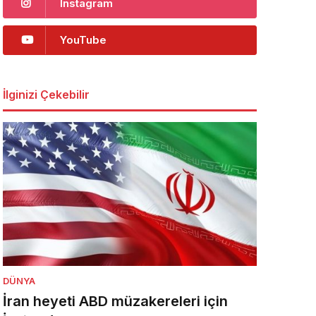
Instagram
YouTube
İlginizi Çekebilir
DÜNYA
İran heyeti ABD müzakereleri için