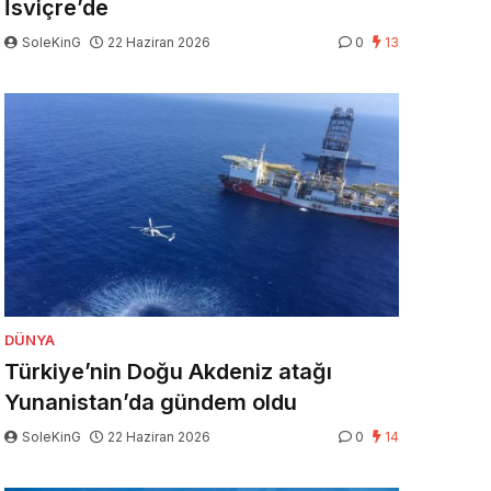
İsviçre’de
SoleKinG
22 Haziran 2026
0
13
DÜNYA
Türkiye’nin Doğu Akdeniz atağı
Yunanistan’da gündem oldu
SoleKinG
22 Haziran 2026
0
14