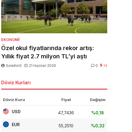
EKONOMI
Özel okul fiyatlarında rekor artış:
Yıllık fiyat 2.7 milyon TL’yi aştı
SoleKinG
21 Haziran 2026
0
14
Döviz Kurları
Döviz Kuru
Fiyat
Değişim
USD
47,7436
%0,18
EUR
55,2510
%0,32