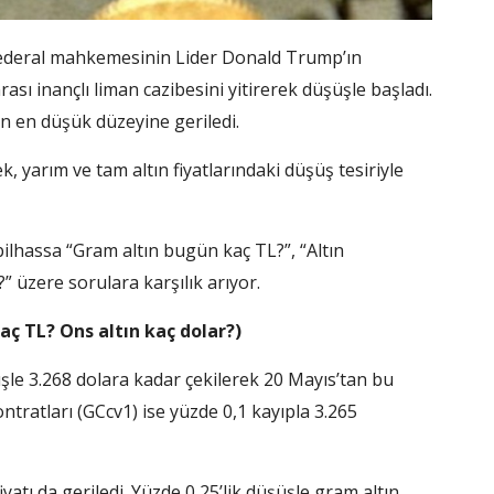
federal mahkemesinin Lider Donald Trump’ın
sı inançlı liman cazibesini yitirerek düşüşle başladı.
ın en düşük düzeyine geriledi.
, yarım ve tam altın fiyatlarındaki düşüş tesiriyle
 bilhassa “Gram altın bugün kaç TL?”, “Altın
” üzere sorulara karşılık arıyor.
ç TL? Ons altın kaç dolar?)
üşle 3.268 dolara kadar çekilerek 20 Mayıs’tan bu
ntratları (GCcv1) ise yüzde 0,1 kayıpla 3.265
atı da geriledi. Yüzde 0,25’lik düşüşle gram altın