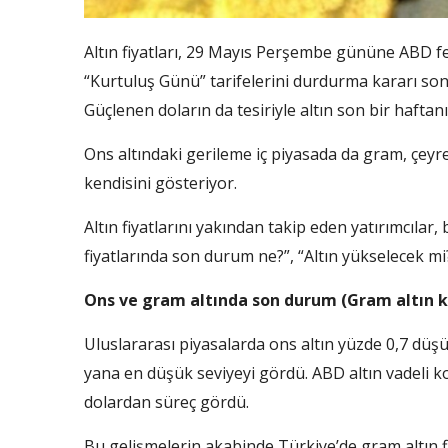
Altın fiyatları, 29 Mayıs Perşembe gününe ABD 
“Kurtuluş Günü” tarifelerini durdurma kararı sonra
Güçlenen doların da tesiriyle altın son bir haftan
Ons altındaki gerileme iç piyasada da gram, çeyrek
kendisini gösteriyor.
Altın fiyatlarını yakından takip eden yatırımcılar,
fiyatlarında son durum ne?”, “Altın yükselecek mi?
Ons ve gram altında son durum (Gram altın ka
Uluslararası piyasalarda ons altın yüzde 0,7 düş
yana en düşük seviyeyi gördü. ABD altın vadeli ko
dolardan süreç gördü.
Bu gelişmelerin akabinde Türkiye’de gram altın fiy