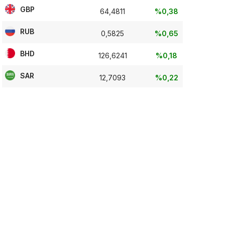
GBP
64,4811
%0,38
RUB
0,5825
%0,65
BHD
126,6241
%0,18
SAR
12,7093
%0,22