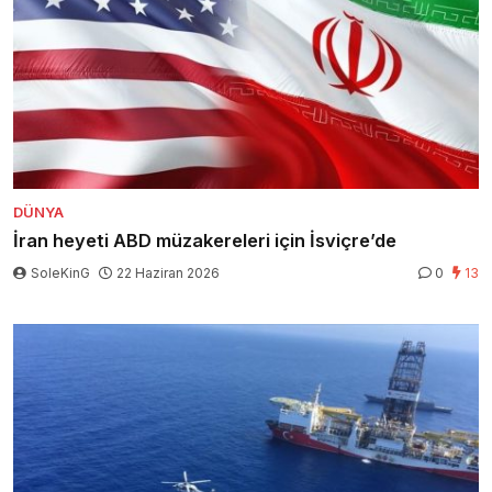
DÜNYA
İran heyeti ABD müzakereleri için İsviçre’de
SoleKinG
22 Haziran 2026
0
13