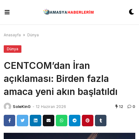
Skip
to
content
Anasayfa
»
Dünya
Dünya
CENTCOM’dan İran
açıklaması: Birden fazla
amaca yeni akın başlatıldı
SoleKinG
-
12 Haziran 2026
12
0