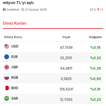
milyon TL’yi aştı
SoleKinG
21 Haziran 2026
0
14
Döviz Kurları
Döviz Kuru
Fiyat
Değişim
USD
47,7436
%0,18
EUR
55,2510
%0,32
GBP
64,4811
%0,38
RUB
0,5825
%0,65
BHD
126,6241
%0,18
SAR
12,7093
%0,22