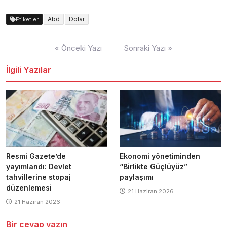
Abd
Dolar
Etiketler
Yazı
« Önceki Yazı
Sonraki Yazı »
dolaşımı
İlgili Yazılar
Resmi Gazete’de
Ekonomi yönetiminden
yayımlandı: Devlet
“Birlikte Güçlüyüz”
tahvillerine stopaj
paylaşımı
düzenlemesi
21 Haziran 2026
21 Haziran 2026
Bir cevap yazın