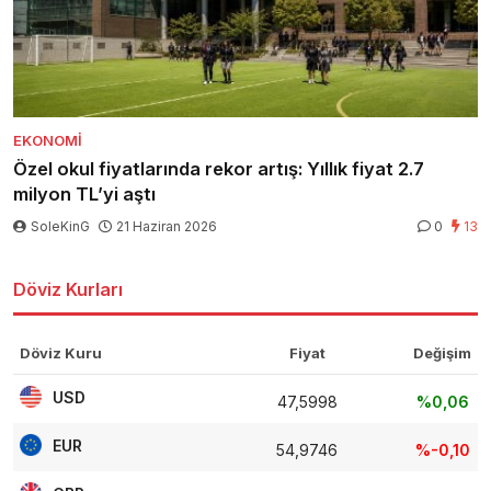
EKONOMI
Özel okul fiyatlarında rekor artış: Yıllık fiyat 2.7
milyon TL’yi aştı
SoleKinG
21 Haziran 2026
0
13
Döviz Kurları
Döviz Kuru
Fiyat
Değişim
USD
47,5998
%0,06
EUR
54,9746
%-0,10