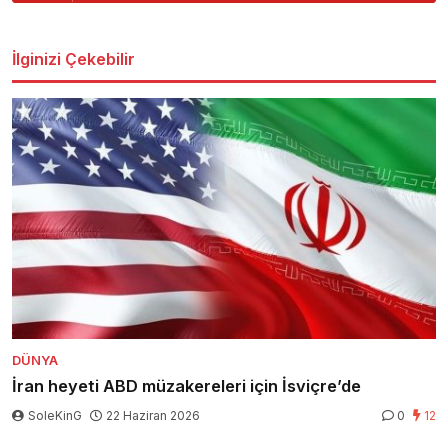
İlginizi Çekebilir
DÜNYA
İran heyeti ABD müzakereleri için İsviçre’de
SoleKinG
22 Haziran 2026
0
12