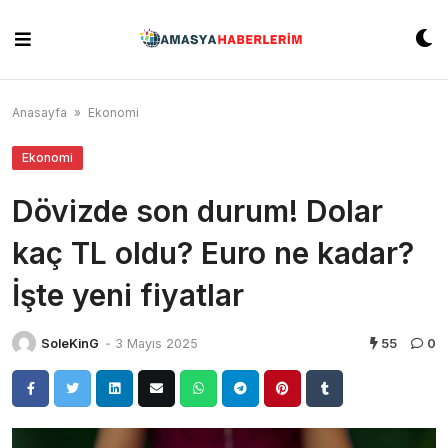
Skip
to
content
Anasayfa
»
Ekonomi
Ekonomi
Dövizde son durum! Dolar
kaç TL oldu? Euro ne kadar?
İşte yeni fiyatlar
SoleKinG
-
3 Mayıs 2025
55
0