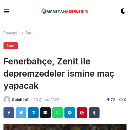
Skip
to
content
Anasayfa
»
Spor
Spor
Fenerbahçe, Zenit ile
depremzedeler ismine maç
yapacak
SoleKinG
-
23 Şubat 2023
72
0