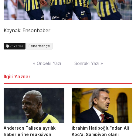
Kaynak: Ensonhaber
Fenerbahçe
Etiketler
Yazı
« Önceki Yazı
Sonraki Yazı »
dolaşımı
İlgili Yazılar
Anderson Talisca ayrılık
İbrahim Hatipoğlu”ndan Ali
haberlerine reaksiyon
Koç’a: Şampiyon olanı