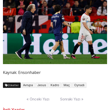
Kaynak: Ensonhaber
Avrupa
Jesus
Kadro
Maç
Oynadı
Etiketler
Yazı
« Önceki Yazı
Sonraki Yazı »
dolaşımı
İlgili Yazılar