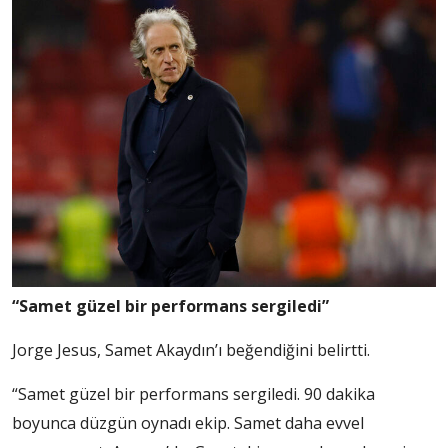
“Samet güzel bir performans sergiledi”
Jorge Jesus, Samet Akaydın’ı beğendiğini belirtti.
“Samet güzel bir performans sergiledi. 90 dakika
boyunca düzgün oynadı ekip. Samet daha evvel