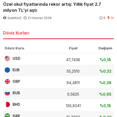
Özel okul fiyatlarında rekor artış: Yıllık fiyat 2.7
milyon TL’yi aştı
SoleKinG
21 Haziran 2026
0
14
Döviz Kurları
Döviz Kuru
Fiyat
Değişim
USD
47,7436
%0,18
EUR
55,2510
%0,32
GBP
64,4811
%0,38
RUB
0,5825
%0,65
BHD
126,6241
%0,18
SAR