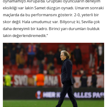
oynamamıştı Avrupa’da. Gruptaki oyuncuların deneyim
eksikliği var lakin Samet düzgün oynadı. Umarım sonraki
maçlarda da bu performansını gösterir. 2-0, yeterli bir
skor değil. Hala umudumuz var. Biliyoruz ki, Sevilla çok
daha deneyimli bir kadro. Birinci yarı durumları bulduk
lakin değerlendiremedik.”