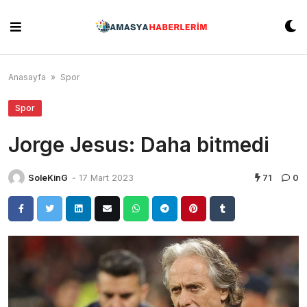
Skip
to
content
Anasayfa
»
Spor
Spor
Jorge Jesus: Daha bitmedi
SoleKinG
-
17 Mart 2023
71
0