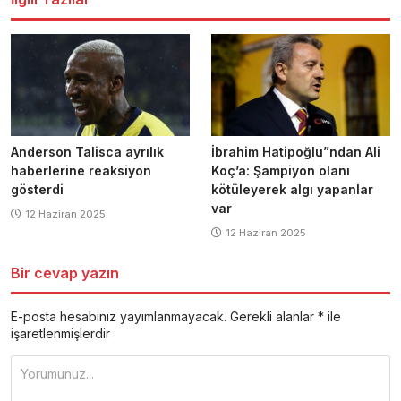
Anderson Talisca ayrılık
İbrahim Hatipoğlu”ndan Ali
haberlerine reaksiyon
Koç’a: Şampiyon olanı
gösterdi
kötüleyerek algı yapanlar
var
12 Haziran 2025
12 Haziran 2025
Bir cevap yazın
E-posta hesabınız yayımlanmayacak.
Gerekli alanlar
*
ile
işaretlenmişlerdir