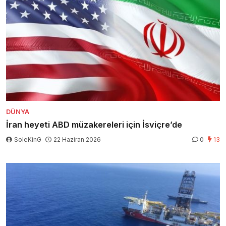
DÜNYA
İran heyeti ABD müzakereleri için İsviçre’de
SoleKinG
22 Haziran 2026
0
13