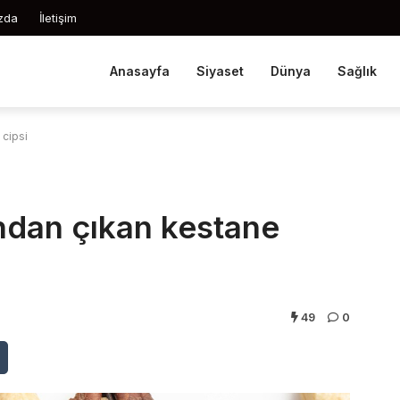
zda
İletişim
Anasayfa
Siyaset
Dünya
Sağlık
 cipsi
ından çıkan kestane
49
0