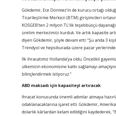
Gökdemir, Ece Dönmez’in de kurucu ortağı olduğu Ec
Ticarileştirme Merkezi (BTM) girişimcileri ortasına
KOSGEB’ten 2 milyon TL’lik teşebbüsçü dayanağını 
üretim merkezi­mizi kurduk. Ve artık kapasite ar
diyen Gökdemir, şöyle devam etti: “Şu anda 3 kiş
Trendyol ve hepsiburada üzere pazar yerlerinden
İlk ihracatımız Hollanda’ya oldu. Öncelikli gayemi
ülkemizin ekono­misine katkı sağlamayı amaç­lıy
bilinçlen­dirmek istiyoruz.”
ABD maksadı için kapasiteyi artıracak
İhracat konusunda önem­li adımlar atmaya hazırl
odaklanacaklarına işaret etti. Gökdemir, Ameri­ka’
dolar­lık kârlardan kelam edildiğini kay­dederek