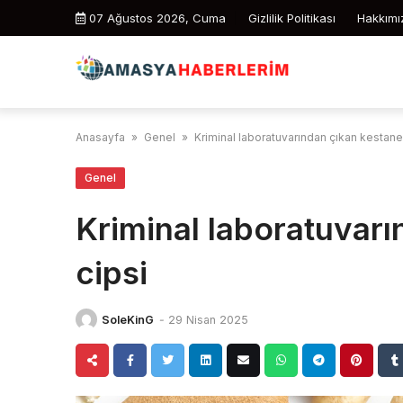
Skip
07 Ağustos 2026, Cuma
Gizlilik Politikası
Hakkımı
to
content
Anasayfa
»
Genel
»
Kriminal laboratuvarından çıkan kestane
Genel
Kriminal laboratuvar
cipsi
SoleKinG
-
29 Nisan 2025