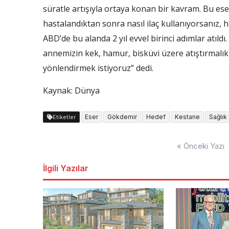
süratle artışıyla ortaya konan bir kavram. Bu es
hastalandıktan sonra nasıl ilaç kullanıyorsanız,
ABD’de bu alanda 2 yıl evvel birinci adımlar atıldı
annemizin kek, hamur, bisküvi üzere atıştırmalıkl
yönlendirmek istiyoruz” dedi.
Kaynak: Dünya
Eser
Gökdemir
Hedef
Kestane
Sağlık
Etiketler
Yazı
« Önceki Yazı
dolaşımı
İlgili Yazılar