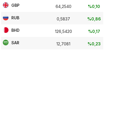
GBP
64,2540
%0,10
RUB
0,5837
%0,86
BHD
126,5420
%0,17
SAR
12,7081
%0,23