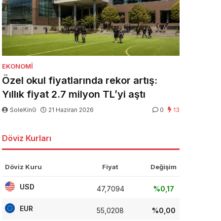
EKONOMI
Özel okul fiyatlarında rekor artış:
Yıllık fiyat 2.7 milyon TL’yi aştı
SoleKinG
21 Haziran 2026
0
13
Döviz Kurları
Döviz Kuru
Fiyat
Değişim
USD
47,7094
%0,17
EUR
55,0208
%0,00