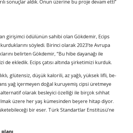
ılı so­nuçlar aldık. Onun üzerine bu proje devam etti”
yan gi­rişimci ödülünün sahibi olan Gökdemir, Ecips
urduklarını söyledi. Birinci olarak 2023’te Avrupa
ıklarını belirten Gökdemir, “Bu hibe dayanağı ile
de ekle­dik. Ecips çatısı altında şirke­timizi kurduk.
lı, glütensiz, düşük ka­lorili, az yağlı, yüksek lifli, be­
trans yağ içer­meyen doğal kuruyemiş cipsi üretmeye
lternatif olarak besleyici özel­liği ile birçok sıhhat
 olmak üzere her yaş kümesinden beşere hitap diyor.
üketebile­ceği bir eser. Türk Standartlar Enstitüsü’ne
 planı