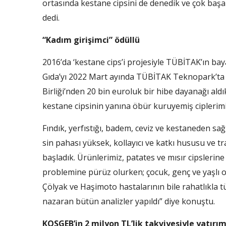
ortasında kestane cipsini de denedik ve çok başar
dedi.
“Kadım girişimci” ödüllü
2016’da ‘kestane cips’i pro­jesiyle TÜBİTAK’ın ba
Gıda’yı 2022 Mart ayında TÜBİTAK Tekno­park’ta k
Bir­liği’nden 20 bin euroluk bir hi­be dayanağı ald
kestane cipsinin yanına öbür kuruyemiş ciplerimizi 
Fındık, yerfıstı­ğı, badem, ceviz ve kestaneden sağlık
sin pahası yüksek, kollayıcı ve katkı hususu ve 
başladık. Ürünleri­miz, patates ve mısır cipslerine a
problemi­ne pürüz olurken; çocuk, genç ve yaşlı
Çölyak ve Haşimoto hastaları­nın bile rahatlıkla t
nazaran bütün ana­lizler yapıldı” diye konuştu.
KOSGEB’in 2 milyon TL’lik takviyesiyle yatırım