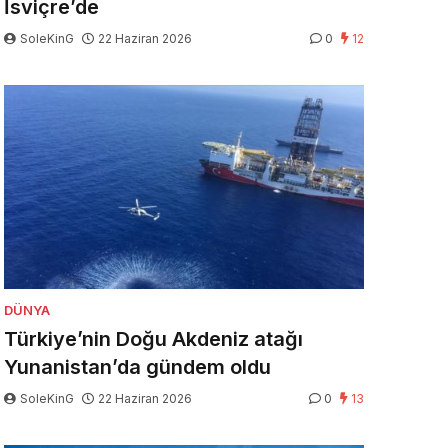
İsviçre’de
SoleKinG
22 Haziran 2026
0
12
DÜNYA
Türkiye’nin Doğu Akdeniz atağı
Yunanistan’da gündem oldu
SoleKinG
22 Haziran 2026
0
13