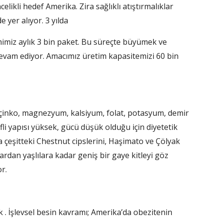
elikli he­def Amerika. Zira sağlıklı atıştırmalıklar
yer alıyor. 3 yılda
imimiz aylık 3 bin paket. Bu süreçte büyümek ve
devam edi­yor. Amacımız üretim kapasi­temizi 60 bin
çinko, magnezyum, kalsiyum, folat, potasyum, demir
ifli yapısı yüksek, gücü düşük olduğu için diyetetik
a çeşitteki Chestnut cipslerini, Haşimato ve Çölyak
lardan yaşlılara kadar geniş bir gaye kitleyi göz
r.
k . İşlevsel besin kavramı; Amerika’da obezitenin