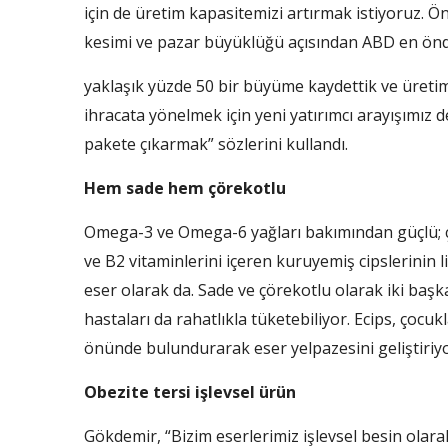
için de üretim kapasitemizi ar­tırmak istiyoruz. Önc
kesimi ve pa­zar büyüklüğü açısından ABD en önde 
yak­laşık yüzde 50 bir büyüme kay­dettik ve üret
ihracata yönelmek için yeni ya­tırımcı arayışımız 
pakete çıkarmak” sözlerini kullandı.
Hem sade hem çörekotlu
Omega-3 ve Omega-6 yağları bakımından güçlü; 
ve B2 vitaminlerini içeren kuruyemiş cipslerinin l
eser olarak da. Sade ve çörekotlu olarak iki başk
hastaları da rahatlıkla tüketebiliyor. Ecips, çocuk
önünde bulundurarak eser yelpazesini geliştiriyo
Obezite tersi işlevsel ürün
Gökdemir, “Bizim eserlerimiz işlevsel besin olara