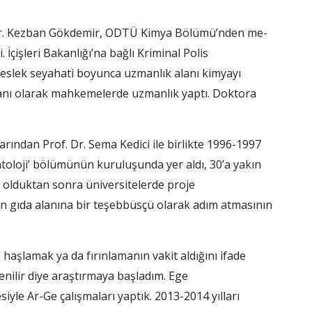
an Dr. Kezban Gökdemir, OD­TÜ Kimya Bölümü’nden me­
İçişleri Bakanlığı’na bağlı Kriminal Po­lis
meslek seyahati boyunca uzmanlık alanı kimyayı
uzmanı olarak mahkemelerde uzmanlık yaptı. Doktora
arından Prof. Dr. Sema Kedici ile birlikte 1996-1997
ntoloji’ bölümü­nün kuruluşunda yer aldı, 30’a yakın
i ol­duktan sonra üniversitelerde proje
n gı­da alanına bir teşebbüsçü olarak adım atmasının
şlamak ya da fı­rınlamanın vakit aldığını ifa­de
yenilir diye araştırmaya başladım. Ege
siyle Ar-Ge çalışmaları yaptık. 2013-2014 yılları