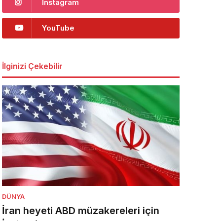
Instagram
YouTube
İlginizi Çekebilir
DÜNYA
İran heyeti ABD müzakereleri için