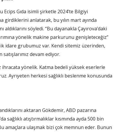
ips Gı­da isimli şirketle 2024’te Bilgiyi
 girdik­lerini anlatarak, bu yılın mart ayında
al­dıklarını söyledi. “Bu dayanakla Çayırova’daki
tırımına yönelik makine par­kurunu genişleteceğiz”
ilik idare grubumuz var. Kendi sitemiz üzerinden,
 satışlarımız devam ediyor.
z ihra­cata yönelik. Katma bedeli yük­sek eserlerle
oruz. Ayrıyeten herkesi sağlıklı beslenme konusunda
andık­larını aktaran Gökdemir, ABD pazarına
da sağlıklı atıştırmalıklar kısmında ayda 500 bin
, “Bu amaçlara ulaş­mak bizi çok memnun eder. Bunun