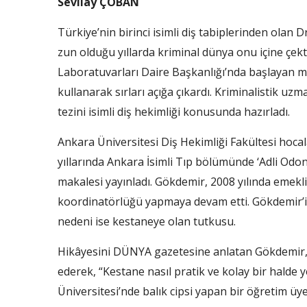
Sevilay ÇOBAN
Türkiye’nin birinci isimli diş tabiplerinden ol
zun olduğu yıllarda kriminal dünya onu içine çekti. 
Laboratuvarları Daire Baş­kanlığı’nda başlayan 
kullanarak sırla­rı açığa çıkardı. Kriminalistik 
tezi­ni isimli diş hekimliği konusunda hazırladı.
Ankara Üniversitesi Diş Hekimliği Fakültesi hoca­l
yılların­da Ankara İsimli Tıp bölümün­de ‘Adli Odo
makalesi yayınladı. Gök­demir, 2008 yılında emekl
koordinatörlüğü yapma­ya devam etti. Gökdemir’i
nedeni ise kes­taneye olan tutkusu.
Hikâyesi­ni DÜNYA gazetesine anlatan Gökdemir, ha
ederek, “Kestane nasıl pra­tik ve kolay bir halde 
Üniversitesi’nde balık cipsi ya­pan bir öğretim üye