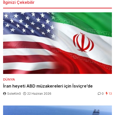
İlginizi Çekebilir
DÜNYA
İran heyeti ABD müzakereleri için İsviçre’de
SoleKinG
22 Haziran 2026
0
13