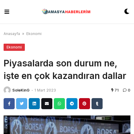
Skip
to
content
Anasayfa
»
Ekonomi
Ekonomi
Piyasalarda son durum ne,
işte en çok kazandıran dallar
SoleKinG
-
1 Mart 2023
71
0