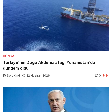
DÜNYA
Türkiye’nin Doğu Akdeniz atağı Yunanistan’da
gündem oldu
SoleKinG
22 Haziran 2026
0
14