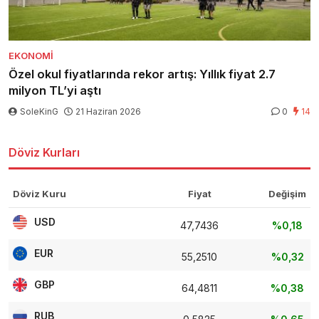
EKONOMI
Özel okul fiyatlarında rekor artış: Yıllık fiyat 2.7
milyon TL’yi aştı
SoleKinG
21 Haziran 2026
0
14
Döviz Kurları
Döviz Kuru
Fiyat
Değişim
USD
47,7436
%0,18
EUR
55,2510
%0,32
GBP
64,4811
%0,38
RUB