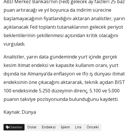
ABD Merkez Bankası’nın (Fed) gelecek ay faizleri 25 baz
puan artıracağı ve yıl boyunca da indirim sürecine
başlamayacağının fiyatlandığını aktaran analistler, yarın
açıklanacak Fed toplantı tutanaklarının gelecek periyot
beklentilerinin şekillenmesi açısından kritik olacağını
vurguladı.
Analistler, yarın data gündeminde yurt içinde gerçek
kesim itimat endeksi ve kapasite kullanım oranı, yurt
dışında ise Almanya’da enflasyon ve Ifo iş dünyası itimat
endeksinin öne çıkacağını aktararak, teknik açıdan BIST
100 endeksinde 5.250 düzeyinin direnç, 5.100 ve 5.000
puanın takviye pozisyonunda bulunduğunu kaydetti.
Kaynak: Dünya
Dolar
Endeksi
İşlem
Lira
Önceki
Etiketler