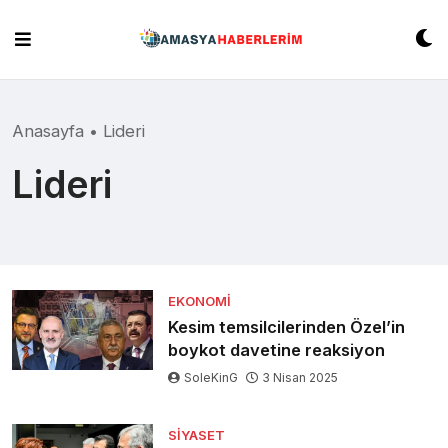
Skip
to
content
Anasayfa
•
Lideri
Lideri
EKONOMI
Kesim temsilcilerinden Özel’in
boykot davetine reaksiyon
SoleKinG
3 Nisan 2025
SIYASET