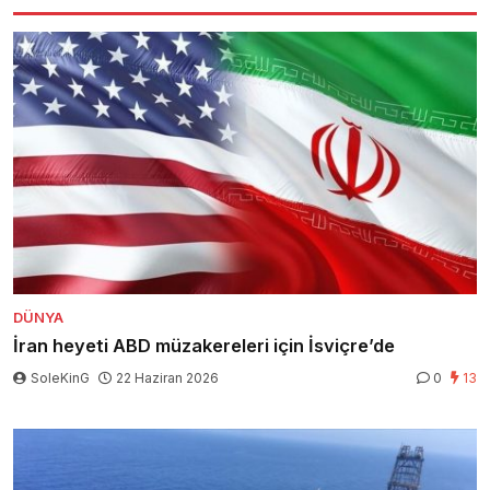
DÜNYA
İran heyeti ABD müzakereleri için İsviçre’de
SoleKinG
22 Haziran 2026
0
13