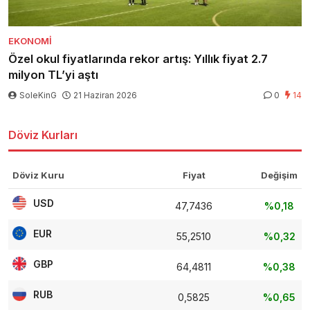
EKONOMI
Özel okul fiyatlarında rekor artış: Yıllık fiyat 2.7
milyon TL’yi aştı
SoleKinG
21 Haziran 2026
0
14
Döviz Kurları
Döviz Kuru
Fiyat
Değişim
USD
47,7436
%0,18
EUR
55,2510
%0,32
GBP
64,4811
%0,38
RUB
0,5825
%0,65