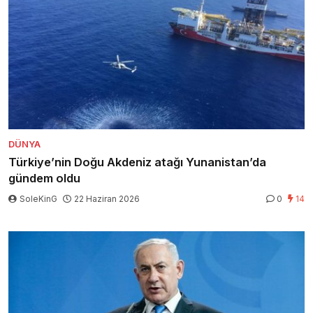
DÜNYA
Türkiye’nin Doğu Akdeniz atağı Yunanistan’da
gündem oldu
SoleKinG
22 Haziran 2026
0
14