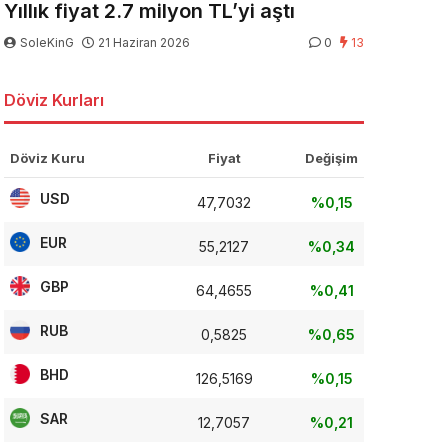
Yıllık fiyat 2.7 milyon TL’yi aştı
SoleKinG
21 Haziran 2026
0
13
Döviz Kurları
Döviz Kuru
Fiyat
Değişim
USD
47,7032
%0,15
EUR
55,2127
%0,34
GBP
64,4655
%0,41
RUB
0,5825
%0,65
BHD
126,5169
%0,15
SAR
12,7057
%0,21