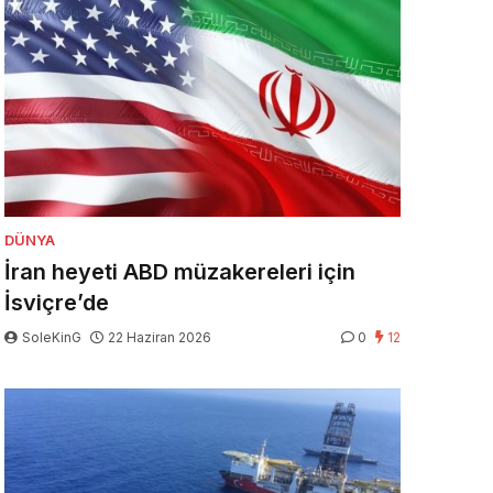
DÜNYA
İran heyeti ABD müzakereleri için
İsviçre’de
SoleKinG
22 Haziran 2026
0
12