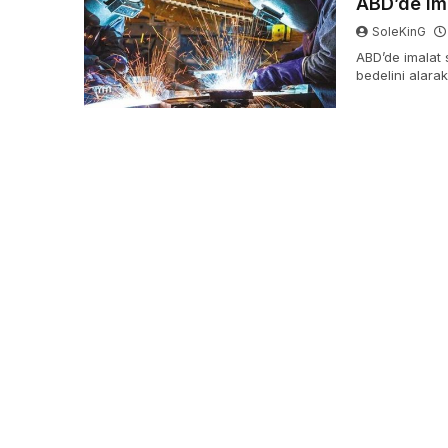
ABD’de ima
SoleKinG
ABD’de imalat 
bedelini alarak
aya nazaran 0,9
50,5 oldu.