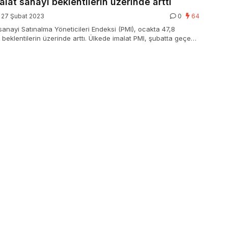
lat sanayi beklentilerin üzerinde arttı
27 Şubat 2023
0
64
sanayi Satınalma Yöneticileri Endeksi (PMI), ocakta 47,8
 beklentilerin üzerinde arttı. Ülkede imalat PMI, şubatta geçen
 puan artışla 47,8’e, hizmet dalı verisi de 3,7 puan yükselişle