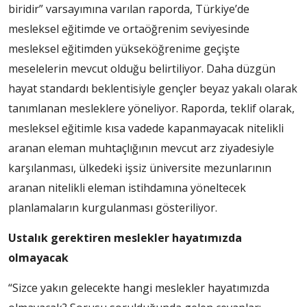
biridir” varsayımına varılan raporda, Türkiye’de
mesleksel eğitimde ve ortaöğrenim seviyesinde
mesleksel eğitimden yükseköğrenime ge­çişte
meselelerin mevcut olduğu belirtiliyor. Daha düzgün
hayat stan­dardı beklentisiyle gençler beyaz yakalı olarak
tanımlanan mes­leklere yöneliyor. Raporda, teklif olarak,
mesleksel eğitimle kısa va­dede kapanmayacak nitelikli
ara­nan eleman muhtaçlığının mevcut arz ziyadesiyle
karşılanması, ülke­deki işsiz üniversite mezunları­nın
aranan nitelikli eleman istih­damına yöneltecek
planlamala­rın kurgulanması gösteriliyor.
Ustalık gerektiren meslekler hayatımızda
olmayacak
“Sizce yakın gelecekte hangi meslekler hayatımızda