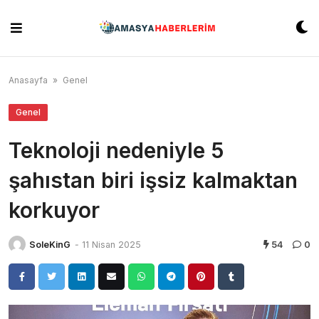
Skip
to
content
Anasayfa
»
Genel
Genel
Teknoloji nedeniyle 5
şahıstan biri işsiz kalmaktan
korkuyor
SoleKinG
-
11 Nisan 2025
54
0