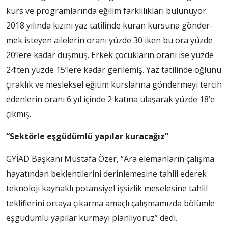
kurs ve program­larında eğilim farklılıkları bu­lunuyor.
2018 yılında kızını yaz tatilinde kuran kursuna gönder­
mek isteyen ailelerin oranı yüz­de 30 iken bu ora yüzde
20’lere kadar düşmüş. Erkek çocukların oranı ise yüzde
24’ten yüzde 15’le­re kadar gerilemiş. Yaz tatilinde oğlunu
çıraklık ve mesleksel eği­tim kurslarına göndermeyi tercih
edenlerin oranı 6 yıl içinde 2 katı­na ulaşarak yüzde 18’e
çıkmış.
“Sektörle eşgüdümlü yapılar kuracağız”
GYİAD Başkanı Mustafa Özer, “Ara elemanların çalışma
hayatından beklentilerini derinlemesine tahlil ederek
teknoloji kaynaklı potansiyel işsizlik meselesine tahlil
tekliflerini ortaya çıkarma amaçlı çalışmamızda bölümle
eşgüdümlü yapılar kurmayı planlıyoruz” dedi.