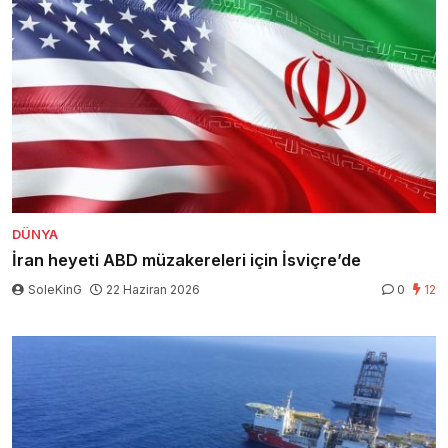
DÜNYA
İran heyeti ABD müzakereleri için İsviçre’de
SoleKinG
22 Haziran 2026
0
12