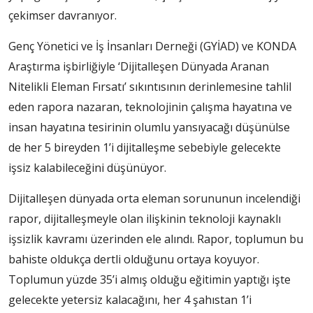
çekimser davranıyor.
Genç Yönetici ve İş İnsanları Derneği (GYİAD) ve KONDA
Araştırma işbirliğiyle ‘Dijitalleşen Dünya­da Aranan
Nitelikli Eleman Fır­satı’ sıkıntısının derinlemesine tahlil
eden rapora nazaran, tekno­lojinin çalışma hayatına ve
in­san hayatına tesirinin olumlu yansıyacağı düşünülse
de her 5 bireyden 1’i dijitalleşme sebebiy­le gelecekte
işsiz kalabileceğini düşünüyor.
Dijitalleşen dünyada orta ele­man sorununun incelendiği
rapor, dijitalleşmeyle olan iliş­kinin teknoloji kaynaklı
işsizlik kavramı üzerinden ele alındı. Ra­por, toplumun bu
bahiste olduk­ça dertli olduğunu ortaya koyu­yor.
Toplumun yüzde 35’i almış olduğu eğitimin yaptığı işte
ge­lecekte yetersiz kalacağını, her 4 şahıstan 1’i