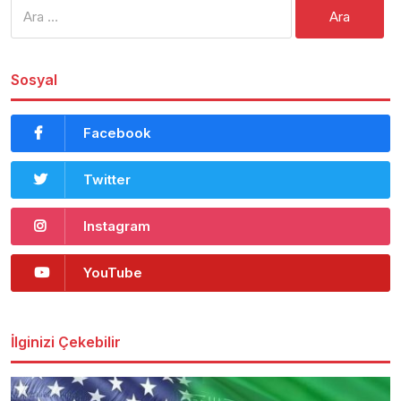
Arama:
Sosyal
Facebook
Twitter
Instagram
YouTube
İlginizi Çekebilir