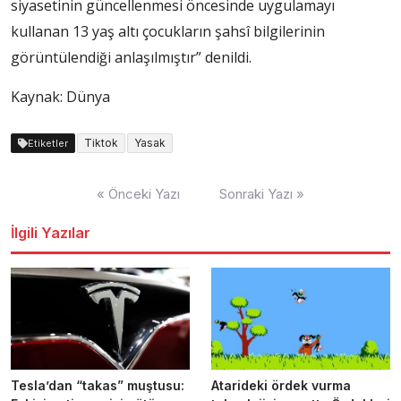
siyasetinin güncellenmesi öncesinde uygulamayı
kullanan 13 yaş altı çocukların şahsî bilgilerinin
görüntülendiği anlaşılmıştır” denildi.
Kaynak: Dünya
Tiktok
Yasak
Etiketler
Yazı
« Önceki Yazı
Sonraki Yazı »
dolaşımı
İlgili Yazılar
Tesla’dan “takas” muştusu:
Atarideki ördek vurma