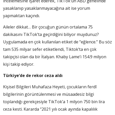
incelemesine işaret ederek, TikTok’un ABD genelinde
yasaklanıp yasaklanmayacağına ait ise yorum
yapmaktan kaçındı.
Aileler dikkat… Bir çocuğun günün ortalama 75
dakikasını TikTok’ta geçirdiğini biliyor muydunuz?
Uygulamada en çok kullanılan etiket de “eğlence.” Bu söz
tam 535 milyar sefer etiketlendi, Tiktok’ta en çok
takipçisi olan da bir İtalyan. Khaby Lame’i 154.9 milyon
kişi takip ediyor.
Türkiye’de de rekor ceza aldı
Kişisel Bilgileri Muhafaza Heyeti, çocukların ferdî
bilgilerinin görüntülenmesi ve müsaadesiz bilgi
toplandığı gerekçesiyle TikTok’a 1 milyon 750 bin lira
ceza kesti. Kararda “2021 yılı ocak ayında kapalılık