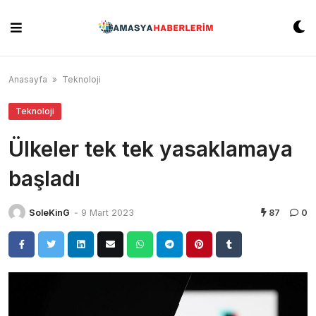
Skip
to
content
Anasayfa
»
Teknoloji
Teknoloji
Ülkeler tek tek yasaklamaya
başladı
SoleKinG
-
9 Mart 2023
87
0