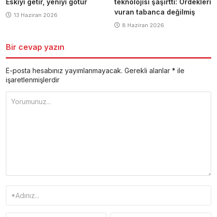
Eskiyi getir, yeniyi götür
teknolojisi şaşırttı: Ördekleri
vuran tabanca değilmiş
13 Haziran 2026
8 Haziran 2026
Bir cevap yazın
E-posta hesabınız yayımlanmayacak.
Gerekli alanlar
*
ile
işaretlenmişlerdir